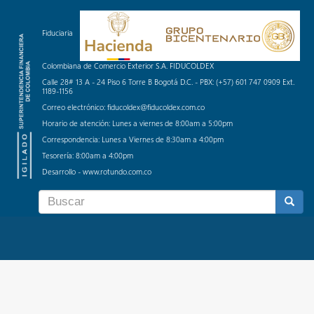
Fiduciaria
Colombiana de Comercio Exterior S.A. FIDUCOLDEX
Calle 28# 13 A - 24 Piso 6 Torre B Bogotá D.C. - PBX: (+57) 601 747 0909 Ext.
1189-1156
Correo electrónico: fiducoldex@fiducoldex.com.co
Horario de atención: Lunes a viernes de 8:00am a 5:00pm
Correspondencia: Lunes a Viernes de 8:30am a 4:00pm
Tesorería: 8:00am a 4:00pm
Desarrollo - www.rotundo.com.co
Formulario
de
BUSCAR
búsqueda