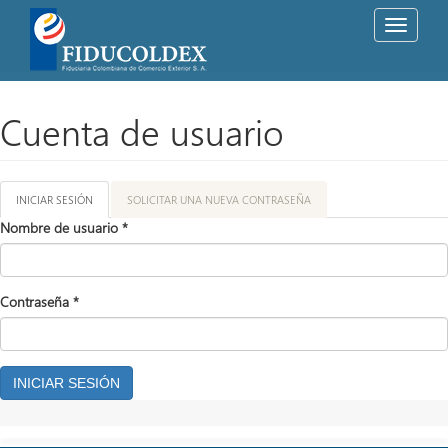
Toggle
navigati
Pasar
al
contenido
Cuenta de usuario
principal
Solapas
INICIAR SESIÓN
(SOLAPA
SOLICITAR UNA NUEVA CONTRASEÑA
ACTIVA)
principales
Nombre de usuario
*
Contraseña
*
INICIAR SESIÓN