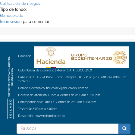
Calificación de riesgos
Tipo de fondo:
60moderado
Inicie sesión
para comentar
Fiduciaria
Colombiana de Comercio Exterior S.A. FIDUCOLDEX
Calle 28# 13 A - 24 Piso 6 Torre B Bogotá D.C. - PBX: (+57) 601 747 0909 Ext.
1189-1156
Correo electrónico: fiducoldex@fiducoldex.com.co
Horario de atención: Lunes a viernes de 8:00am a 5:00pm
Correspondencia: Lunes a Viernes de 8:30am a 4:00pm
Tesorería: 8:00am a 4:00pm
Desarrollo - www.rotundo.com.co
Formulario