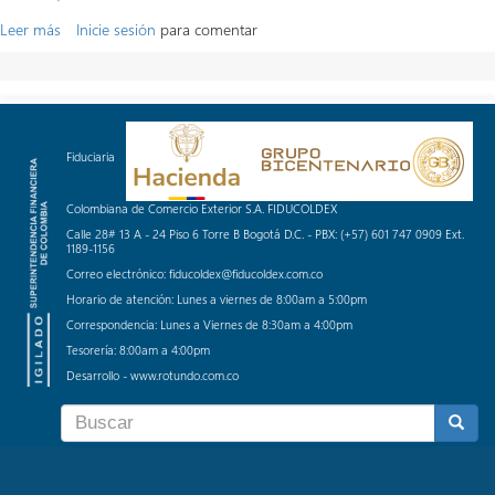
Leer más
sobre
Inicie sesión
para comentar
REGLAMENTO
Fiduciaria
Colombiana de Comercio Exterior S.A. FIDUCOLDEX
Calle 28# 13 A - 24 Piso 6 Torre B Bogotá D.C. - PBX: (+57) 601 747 0909 Ext.
1189-1156
Correo electrónico: fiducoldex@fiducoldex.com.co
Horario de atención: Lunes a viernes de 8:00am a 5:00pm
Correspondencia: Lunes a Viernes de 8:30am a 4:00pm
Tesorería: 8:00am a 4:00pm
Desarrollo - www.rotundo.com.co
Formulario
de
BUSCAR