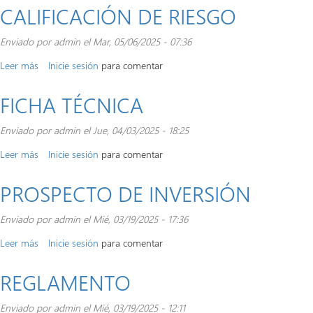
DE
CALIFICACIÓN DE RIESGO
CUENTAS
Enviado por
admin
el Mar, 05/06/2025 - 07:36
Leer más
sobre
Inicie sesión
para comentar
CALIFICACIÓN
DE
FICHA TÉCNICA
RIESGO
Enviado por
admin
el Jue, 04/03/2025 - 18:25
Leer más
sobre
Inicie sesión
para comentar
FICHA
TÉCNICA
PROSPECTO DE INVERSIÓN
Enviado por
admin
el Mié, 03/19/2025 - 17:36
Leer más
sobre
Inicie sesión
para comentar
PROSPECTO
DE
REGLAMENTO
INVERSIÓN
Enviado por
admin
el Mié, 03/19/2025 - 12:11