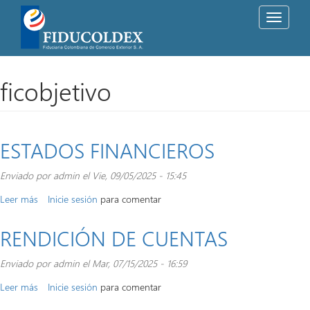
Toggle
navigati
Pasar
al
contenido
ficobjetivo
principal
ESTADOS FINANCIEROS
Enviado por
admin
el Vie, 09/05/2025 - 15:45
Leer más
sobre
Inicie sesión
para comentar
ESTADOS
FINANCIEROS
RENDICIÓN DE CUENTAS
Enviado por
admin
el Mar, 07/15/2025 - 16:59
Leer más
sobre
Inicie sesión
para comentar
RENDICIÓN